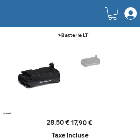
>
Batterie LT
Batterie LT
Prix
Prix
28,50 €
17,90 €
d’origine
promotionnel
Taxe Incluse