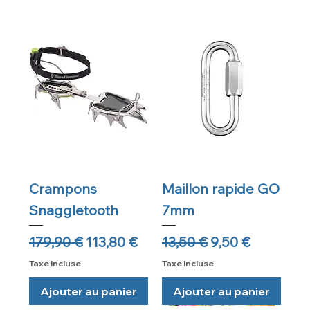
Crampons
Maillon rapide GO
Snaggletooth
7mm
Prix original
Prix promotionnel
Prix original
Prix promotion
179,90 €
113,80 €
13,50 €
9,50 €
Taxe Incluse
Taxe Incluse
Ajouter au panier
Ajouter au panier