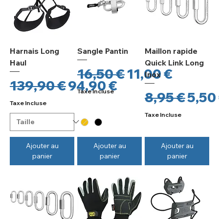
Harnais Long
Sangle Pantin
Maillon rapide
Haul
Quick Link Long
Prix original
Prix promotio
16,50 €
11,00 €
Inox
Prix original
Prix promotionnel
139,90 €
94,90 €
Taxe Incluse
Prix origina
Prix
8,95 €
5,50
Taxe Incluse
Taxe Incluse
Ajouter au
Ajouter au
Ajouter au
panier
panier
panier