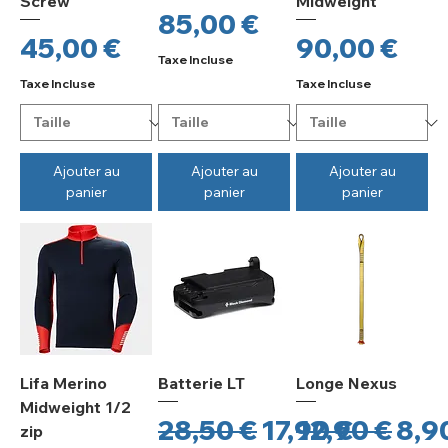
Screw
Midweight
Prix
85,00 €
Prix
Prix
45,00 €
90,00 €
Taxe Incluse
Taxe Incluse
Taxe Incluse
Ajouter au
Ajouter au
Ajouter au
panier
panier
panier
Lifa Merino
Batterie LT
Longe Nexus
Midweight 1/2
Prix original
Prix promotio
Prix origina
Pri
28,50 €
17,90 €
12,90 €
8,9
zip