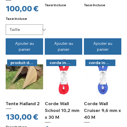
Taxe Incluse
Taxe Incluse
Prix
100,00 €
Taxe Incluse
Ajouter au
Ajouter au
Ajouter au
panier
panier
panier
produit d'occasion
corde indoor
corde indoor
Tente Halland 2
Corde Wall
Corde Wall
School 10,2 mm
Cruiser 9,6 mm x
Prix
130,00 €
x 30 M
40 M
Taxe Incluse