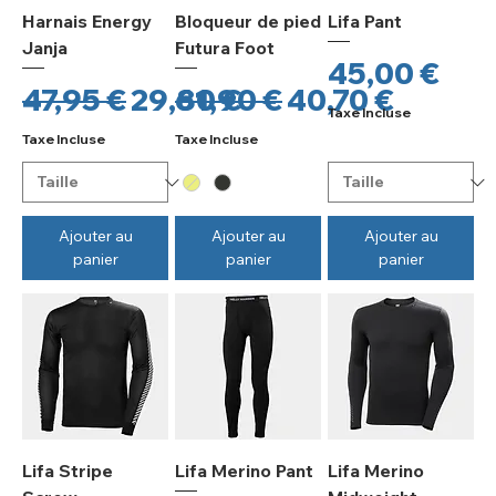
Harnais Energy
Bloqueur de pied
Lifa Pant
Janja
Futura Foot
Prix
45,00 €
Prix original
Prix promotionnel
Prix original
Prix promotio
47,95 €
29,80 €
61,90 €
40,70 €
Taxe Incluse
Taxe Incluse
Taxe Incluse
Ajouter au
Ajouter au
Ajouter au
panier
panier
panier
Lifa Stripe
Lifa Merino Pant
Lifa Merino