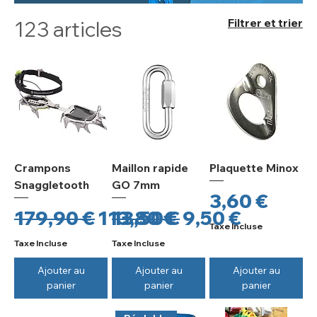
Filtrer et trier
123 articles
Crampons
Maillon rapide
Plaquette Minox
Snaggletooth
GO 7mm
Prix
3,60 €
Prix original
Prix promotionnel
Prix original
Prix promotio
179,90 €
113,80 €
13,50 €
9,50 €
Taxe Incluse
Taxe Incluse
Taxe Incluse
Ajouter au
Ajouter au
Ajouter au
panier
panier
panier