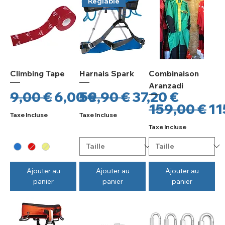
Réglable
Climbing Tape
Harnais Spark
Combinaison
Aranzadi
Prix original
Prix promotionnel
Prix original
Prix promotio
9,00 €
6,00 €
59,90 €
37,20 €
Prix origina
Pr
159,00 €
11
Taxe Incluse
Taxe Incluse
Taxe Incluse
Ajouter au
Ajouter au
Ajouter au
panier
panier
panier