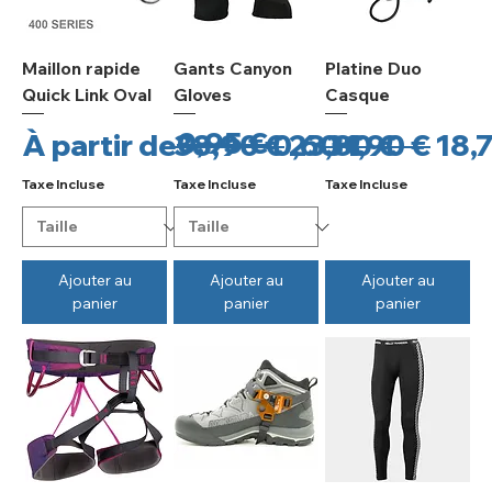
Maillon rapide
Gants Canyon
Platine Duo
Quick Link Oval
Gloves
Casque
0,95 €
Prix original
Prix promotionnel
Prix original
Prix promotio
Prix origina
Pri
À partir de
38,90 €
0,60 €
23,80 €
31,90 €
18,
Taxe Incluse
Taxe Incluse
Taxe Incluse
Ajouter au
Ajouter au
Ajouter au
panier
panier
panier