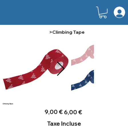
>
Climbing Tape
Climbing Tape
Prix
Prix
9,00 €
6,00 €
d’origine
promotionnel
Taxe Incluse