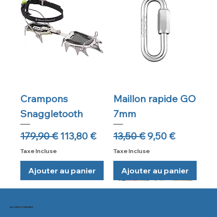
Crampons
Maillon rapide GO
Snaggletooth
7mm
Prix original
Prix promotionnel
Prix original
Prix promotion
179,90 €
113,80 €
13,50 €
9,50 €
Taxe Incluse
Taxe Incluse
Ajouter au panier
Ajouter au panier
Réglable
LA CORDO D'EN HAUT