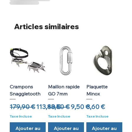
Articles similaires
Crampons
Maillon rapide
Plaquette
Snaggletooth
GO 7mm
Minox
Prix original
Prix promotionnel
Prix original
Prix promotionnel
Prix
179,90 €
113,80 €
13,50 €
9,50 €
3,60 €
Taxe Incluse
Taxe Incluse
Taxe Incluse
Ajouter au
Ajouter au
Ajouter au