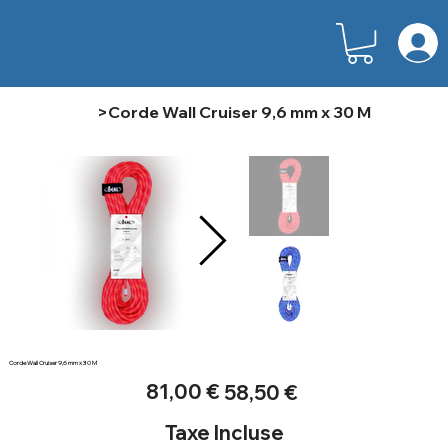
>
Corde Wall Cruiser 9,6 mm x 30 M
Corde Wall Cruiser 9,6 mm x 30 M
Prix
Prix
81,00 €
58,50 €
d’origine
promotionnel
Taxe Incluse