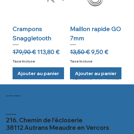
Crampons
Maillon rapide GO
Snaggletooth
7mm
Prix original
Prix promotionnel
Prix original
Prix promotion
179,90 €
113,80 €
13,50 €
9,50 €
Taxe Incluse
Taxe Incluse
Ajouter au panier
Ajouter au panier
Réglable
LA CORDO D'EN HAUT
Nous trouver
216, Chemin de l'écloserie
38112 Autrans Meaudre en Vercors